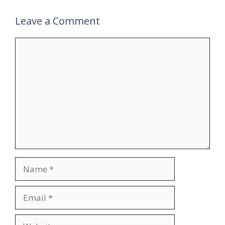
Leave a Comment
Comment
Name
Email
Website