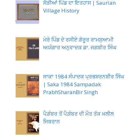
ਸੌੜੀਆਂ ਪਿੰਡ ਦਾ ਇਤਹਾਸ | Saurian
Village History
ਮੇਰੇ ਪਿੰਡ ਦੇ ਰਸੀਏ ਗੋਰੂਰ ਰਾਮਸੁਆਮੀ
ਅਯੰਗਾਰ ਅਨੁਵਾਦਕ ਡਾ. ਜਗਬੀਰ ਸਿੰਘ
ਸਾਕਾ 1984 ਸੰਪਾਦਕ ਪ੍ਰਭਸ਼ਰਨਬੀਰ ਸਿੰਘ
| Saka 1984 Sampadak
PrabhSharanBir Singh
ਪੈਗ਼ੰਬਰ ਤੋਂ ਪੈਗ਼ੰਬਰ ਦੀ ਮੌਤ ਤੱਕ ਖ਼ਲੀਲ
ਜਿਬਰਾਨ