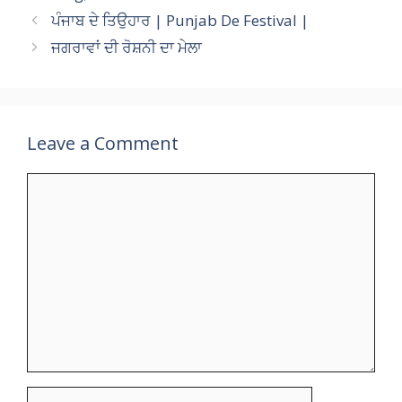
s
b
gr
er
l
p
y
e
ਪੰਜਾਬ ਦੇ ਤਿਉਹਾਰ | Punjab De Festival |
A
o
a
c
Li
ਜਗਰਾਵਾਂ ਦੀ ਰੋਸ਼ਨੀ ਦਾ ਮੇਲਾ
p
o
m
h
n
p
k
at
k
Leave a Comment
Comment
Name