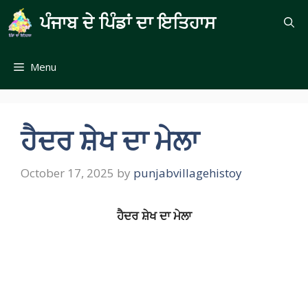
Skip
ਪੰਜਾਬ ਦੇ ਪਿੰਡਾਂ ਦਾ ਇਤਿਹਾਸ
to
content
Menu
ਹੈਦਰ ਸ਼ੇਖ ਦਾ ਮੇਲਾ
October 17, 2025
by
punjabvillagehistoy
ਹੈਦਰ
ਸ਼ੇਖ
ਦਾ
ਮੇਲਾ