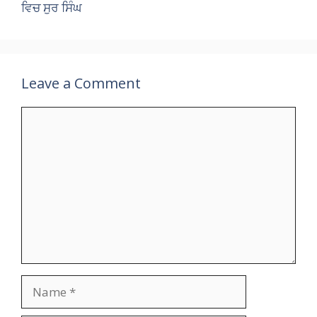
p
o
m
h
n
ਵਿਚ ਸੁਰ ਸਿੰਘ
p
k
at
k
Leave a Comment
Comment
Name