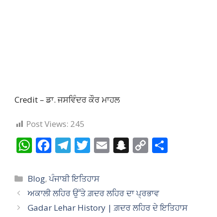
Credit – ਡਾ. ਜਸਵਿੰਦਰ ਕੌਰ ਮਾਹਲ
Post Views:
245
W
F
T
T
E
S
C
S
h
ac
el
w
m
n
o
h
at
e
e
itt
ai
a
p
ar
Categories
Blog
,
ਪੰਜਾਬੀ ਇਤਿਹਾਸ
s
b
gr
er
l
p
y
e
ਅਕਾਲੀ ਲਹਿਰ ਉੱਤੇ ਗ਼ਦਰ ਲਹਿਰ ਦਾ ਪ੍ਰਭਾਵ
A
o
a
c
Li
Gadar Lehar History | ਗ਼ਦਰ ਲਹਿਰ ਦੇ ਇਤਿਹਾਸ