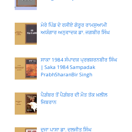
ਮੇਰੇ ਪਿੰਡ ਦੇ ਰਸੀਏ ਗੋਰੂਰ ਰਾਮਸੁਆਮੀ
ਅਯੰਗਾਰ ਅਨੁਵਾਦਕ ਡਾ. ਜਗਬੀਰ ਸਿੰਘ
ਸਾਕਾ 1984 ਸੰਪਾਦਕ ਪ੍ਰਭਸ਼ਰਨਬੀਰ ਸਿੰਘ
| Saka 1984 Sampadak
PrabhSharanBir Singh
ਪੈਗ਼ੰਬਰ ਤੋਂ ਪੈਗ਼ੰਬਰ ਦੀ ਮੌਤ ਤੱਕ ਖ਼ਲੀਲ
ਜਿਬਰਾਨ
ਦੂਜਾ ਪਾਸਾ ਡਾ. ਦਲਜੀਤ ਸਿੰਘ