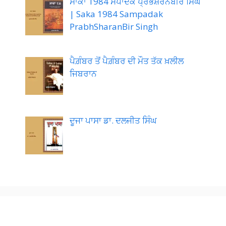
ਸਾਕਾ 1984 ਸੰਪਾਦਕ ਪ੍ਰਭਸ਼ਰਨਬੀਰ ਸਿੰਘ
| Saka 1984 Sampadak
PrabhSharanBir Singh
ਪੈਗ਼ੰਬਰ ਤੋਂ ਪੈਗ਼ੰਬਰ ਦੀ ਮੌਤ ਤੱਕ ਖ਼ਲੀਲ
ਜਿਬਰਾਨ
ਦੂਜਾ ਪਾਸਾ ਡਾ. ਦਲਜੀਤ ਸਿੰਘ