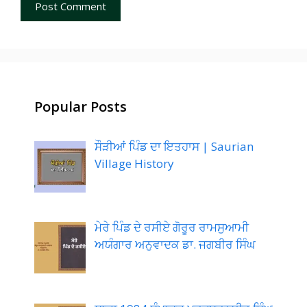
Popular Posts
ਸੌੜੀਆਂ ਪਿੰਡ ਦਾ ਇਤਹਾਸ | Saurian
Village History
ਮੇਰੇ ਪਿੰਡ ਦੇ ਰਸੀਏ ਗੋਰੂਰ ਰਾਮਸੁਆਮੀ
ਅਯੰਗਾਰ ਅਨੁਵਾਦਕ ਡਾ. ਜਗਬੀਰ ਸਿੰਘ