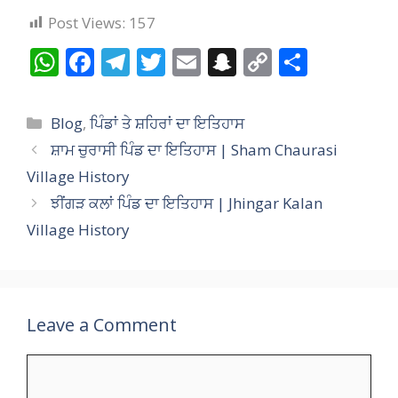
Post Views:
157
W
F
T
T
E
S
C
S
h
ac
el
w
m
n
o
h
at
e
e
itt
ai
a
p
ar
Categories
Blog
,
ਪਿੰਡਾਂ ਤੇ ਸ਼ਹਿਰਾਂ ਦਾ ਇਤਿਹਾਸ
s
b
gr
er
l
p
y
e
ਸ਼ਾਮ ਚੁਰਾਸੀ ਪਿੰਡ ਦਾ ਇਤਿਹਾਸ | Sham Chaurasi
A
o
a
c
Li
Village History
p
o
m
h
n
ਝੀਂਗੜ ਕਲਾਂ ਪਿੰਡ ਦਾ ਇਤਿਹਾਸ | Jhingar Kalan
p
k
at
k
Village History
Leave a Comment
Comment